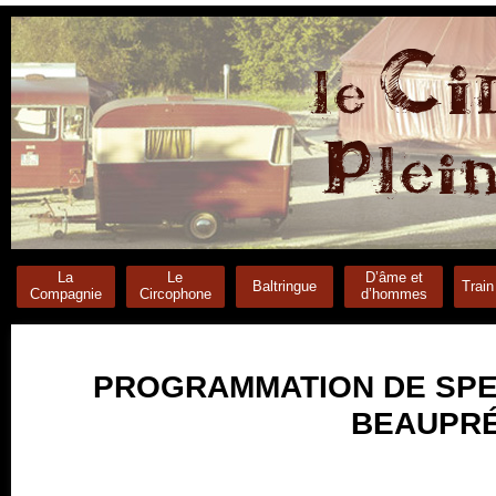
La
Le
D’âme et
Baltringue
Train
Compagnie
Circophone
d’hommes
PROGRAMMATION DE SPE
BEAUPRÉ